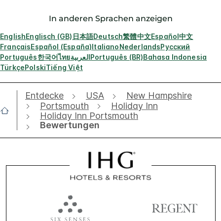
In anderen Sprachen anzeigen
English
Englisch (GB)
日本語
Deutsch
繁體中文
Español
中文
Français
Español (España)
Italiano
Nederlands
Русский
Português
한국어
ไทย
العربية
Português (BR)
Bahasa Indonesia
Türkçe
Polski
Tiếng Việt
Entdecke
USA
New Hampshire
Portsmouth
Holiday Inn
Holiday Inn Portsmouth
Bewertungen