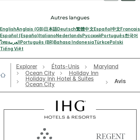
Autres langues
English
Anglais (GB)
日本語
Deutsch
繁體中文
Español
中文
Français
Español (España)
Italiano
Nederlands
Русский
Português
한국어
ไทย
العربية
Português (BR)
Bahasa Indonesia
Türkçe
Polski
Tiếng Việt
Explorer
États-Unis
Maryland
Ocean City
Holiday Inn
Holiday Inn Hotel & Suites
Avis
Ocean City