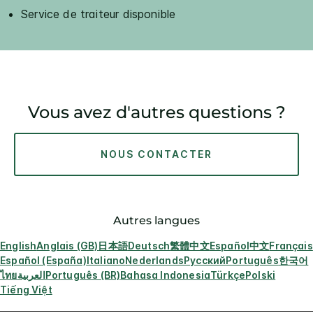
Service de traiteur disponible
Vous avez d'autres questions ?
NOUS CONTACTER
Autres langues
English
Anglais (GB)
日本語
Deutsch
繁體中文
Español
中文
Français
Español (España)
Italiano
Nederlands
Русский
Português
한국어
ไทย
العربية
Português (BR)
Bahasa Indonesia
Türkçe
Polski
Tiếng Việt