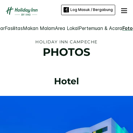
Log Masuk / Bergabung
ar
Fasilitas
Makan Malam
Area Lokal
Pertemuan & Acara
Foto
HOLIDAY INN
CAMPECHE
PHOTOS
Hotel