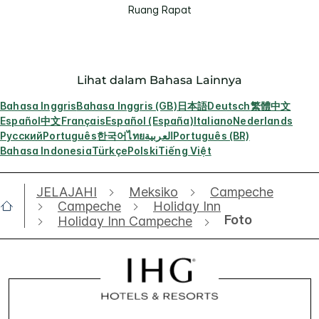
Ruang Rapat
Lihat dalam Bahasa Lainnya
Bahasa Inggris
Bahasa Inggris (GB)
日本語
Deutsch
繁體中文
Español
中文
Français
Español (España)
Italiano
Nederlands
Русский
Português
한국어
ไทย
العربية
Português (BR)
Bahasa Indonesia
Türkçe
Polski
Tiếng Việt
JELAJAHI
Meksiko
Campeche
Campeche
Holiday Inn
Foto
Holiday Inn Campeche