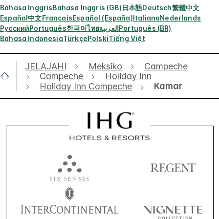
Bahasa Inggris
Bahasa Inggris (GB)
日本語
Deutsch
繁體中文
Español
中文
Français
Español (España)
Italiano
Nederlands
Русский
Português
한국어
ไทย
العربية
Português (BR)
Bahasa Indonesia
Türkçe
Polski
Tiếng Việt
JELAJAHI
Meksiko
Campeche
Campeche
Holiday Inn
Kamar
Holiday Inn Campeche