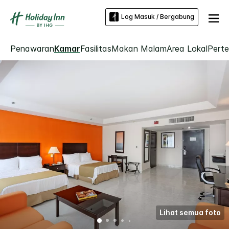
Log Masuk / Bergabung
Penawaran
Kamar
Fasilitas
Makan Malam
Area Lokal
Pert
Lihat semua foto