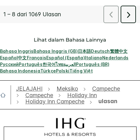
Lihat dalam Bahasa Lainnya
Bahasa Inggris
Bahasa Inggris (GB)
日本語
Deutsch
繁體中文
Español
中文
Français
Español (España)
Italiano
Nederlands
Русский
Português
한국어
ไทย
العربية
Português (BR)
Bahasa Indonesia
Türkçe
Polski
Tiếng Việt
JELAJAHI
Meksiko
Campeche
Campeche
Holiday Inn
ulasan
Holiday Inn Campeche