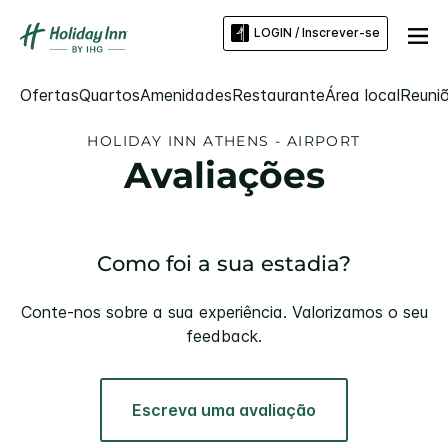
LOGIN / Inscrever-se
Ofertas
Quartos
Amenidades
Restaurante
Área local
Reuni
HOLIDAY INN
ATHENS - AIRPORT
Avaliações
Como foi a sua estadia?
Conte-nos sobre a sua experiência. Valorizamos o seu
feedback.
Escreva uma avaliação