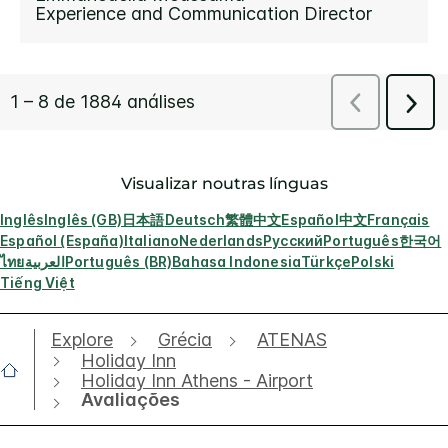
Visualizar noutras línguas
Inglês
Inglês (GB)
日本語
Deutsch
繁體中文
Español
中文
Français
Español (España)
Italiano
Nederlands
Русский
Português
한국어
ไทย
العربية
Português (BR)
Bahasa Indonesia
Türkçe
Polski
Tiếng Việt
Explore
Grécia
ATENAS
Holiday Inn
Holiday Inn Athens - Airport
Avaliações