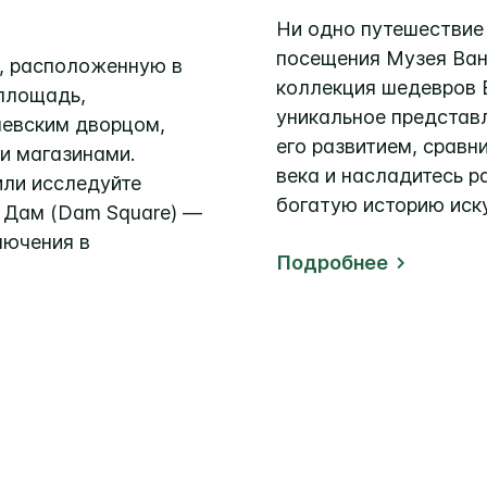
Ни одно путешествие
посещения Музея Ван 
, расположенную в
коллекция шедевров В
площадь,
уникальное представл
евским дворцом,
его развитием, сравн
и магазинами.
века и насладитесь 
 или исследуйте
богатую историю иску
Дам (Dam Square) —
лючения в
Подробнее