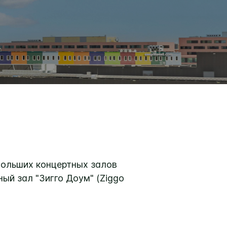
больших концертных залов
ный зал "Зигго Доум" (Ziggo