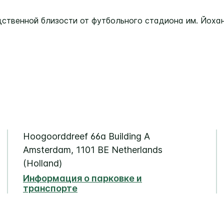
дственной близости от футбольного стадиона им. Йоха
Hoogoorddreef 66a
Building A
Amsterdam
,
1101 BE
Netherlands
(Holland)
Информация о парковке и
транспорте