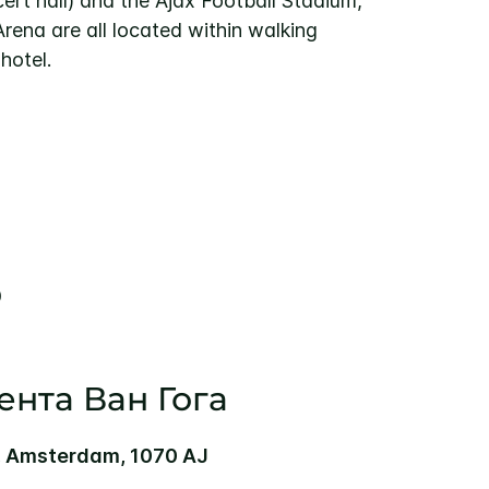
rt hall) and the Ajax Football Stadium,
Arena are all located within walking
hotel.
Ь
нта Ван Гога
7, Amsterdam, 1070 AJ