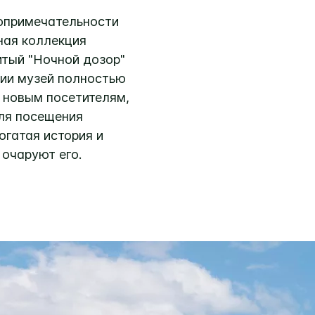
топримечательности
ная коллекция
итый "Ночной дозор"
ции музей полностью
к новым посетителям,
для посещения
гатая история и
очаруют его.