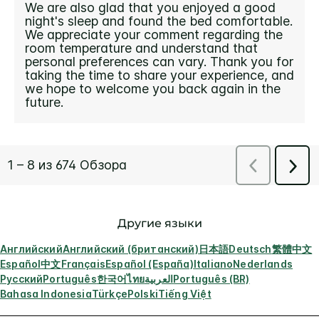
Другие языки
Английский
Английский (британский)
日本語
Deutsch
繁體中文
Español
中文
Français
Español (España)
Italiano
Nederlands
Русский
Português
한국어
ไทย
العربية
Português (BR)
Bahasa Indonesia
Türkçe
Polski
Tiếng Việt