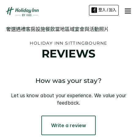
登入 / 加入
奢選遇禮
客房
設施
餐飲
當地區域
宴會與活動
照片
HOLIDAY INN
SITTINGBOURNE
REVIEWS
How was your stay?
Let us know about your experience. We value your
feedback.
Write a review