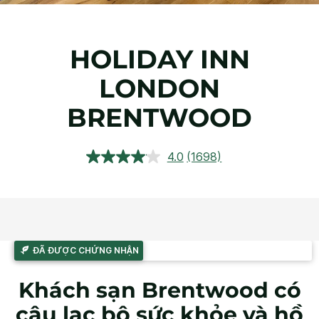
HOLIDAY INN
LONDON
BRENTWOOD
4.0
(1698)
Đọc
1698
đánh
giá.
Liên
kết
trang
tương
ĐÃ ĐƯỢC CHỨNG NHẬN
tự.
Khách sạn Brentwood có
câu lạc bộ sức khỏe và hồ