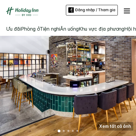
Đăng nhập / Tham gia
Ưu đãi
Phòng ở
Tiện nghi
Ăn uống
Khu vực địa phương
Hội h
Xem tất cả ảnh