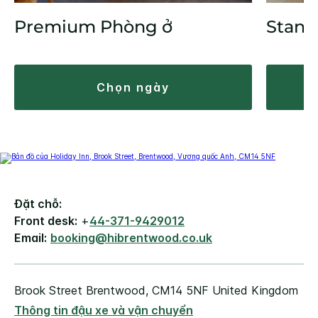
Premium Phòng ở
Stand
chọn ngày
Đặt chỗ:
Front desk:
+
44-371-9429012
Email:
booking@hibrentwood.co.uk
Brook Street
Brentwood
,
CM14 5NF
United Kingdom
Thông tin đậu xe và vận chuyển