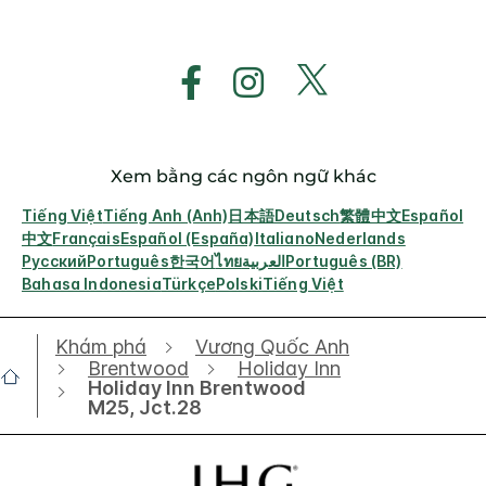
Xem bằng các ngôn ngữ khác
Tiếng Việt
Tiếng Anh (Anh)
日本語
Deutsch
繁體中文
Español
中文
Français
Español (España)
Italiano
Nederlands
Русский
Português
한국어
ไทย
العربية
Português (BR)
Bahasa Indonesia
Türkçe
Polski
Tiếng Việt
Khám phá
Vương Quốc Anh
Brentwood
Holiday Inn
Holiday Inn Brentwood
M25, Jct.28