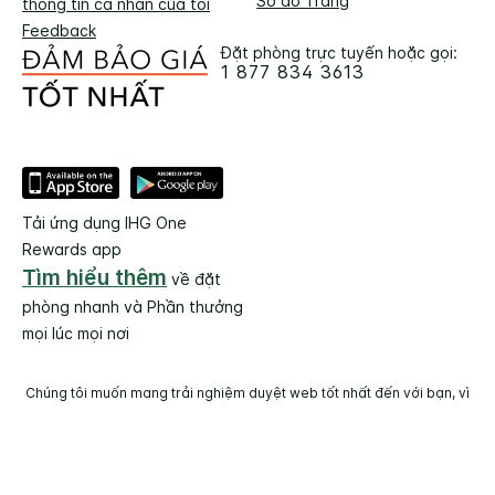
Sơ đồ Trang
thông tin cá nhân của tôi
Feedback
Đặt phòng trực tuyến hoặc gọi:
1 877 834 3613
Tải ứng dụng IHG One
Rewards app
Tìm hiểu thêm
về đặt
phòng nhanh và Phần thưởng
mọi lúc mọi nơi
Chúng tôi muốn mang trải nghiệm duyệt web tốt nhất đến với bạn, vì
vậy chúng tôi đã sử dụng tính năng tự động dịch một số nội dung nổi
bật trên trang này.