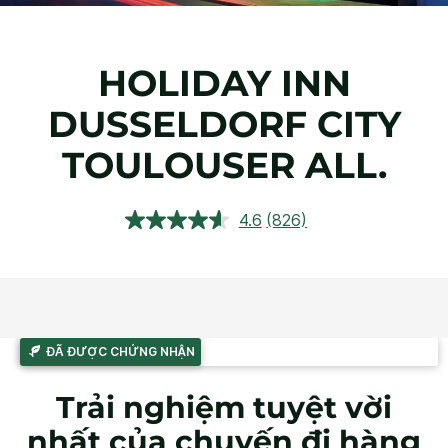
HOLIDAY INN
DUSSELDORF CITY
TOULOUSER ALL.
4.6
(826)
Đọc
826
đánh
giá.
Liên
kết
trang
tương
ĐÃ ĐƯỢC CHỨNG NHẬN
tự.
Trải nghiệm tuyệt vời
nhất của chuyến đi hàng