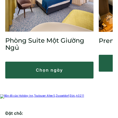
Phòng Suite Một Giường
Prem
Ngủ
chọn ngày
Đặt chỗ: