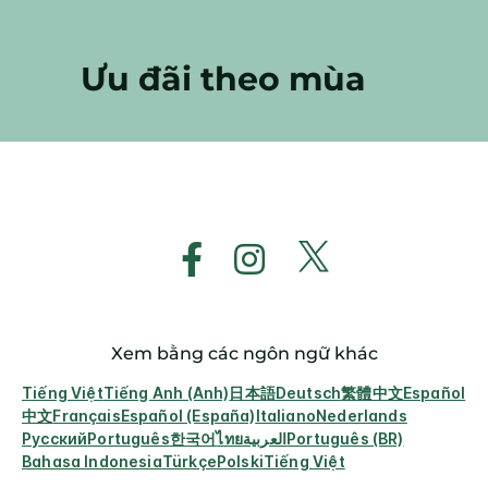
Ưu đãi theo mùa
Xem bằng các ngôn ngữ khác
Tiếng Việt
Tiếng Anh (Anh)
日本語
Deutsch
繁體中文
Español
中文
Français
Español (España)
Italiano
Nederlands
Русский
Português
한국어
ไทย
العربية
Português (BR)
Bahasa Indonesia
Türkçe
Polski
Tiếng Việt