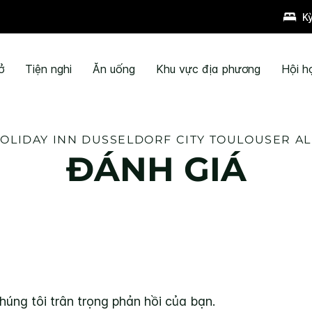
K
ở
Tiện nghi
Ăn uống
Khu vực địa phương
Hội h
OLIDAY INN
DUSSELDORF CITY TOULOUSER AL
ĐÁNH GIÁ
húng tôi trân trọng phản hồi của bạn.