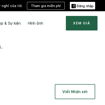
Tham gia miễn phí
ỳ nghỉ của tôi
Đăng nhập
ọp & Sự kiện
Hình ảnh
XEM GIÁ
L.
Viết Nhận xét