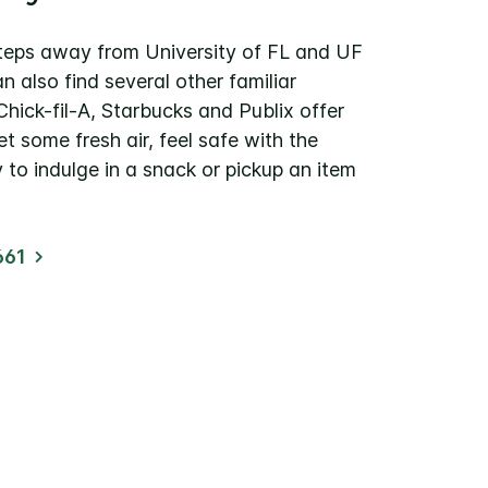
teps away from University of FL and UF
n also find several other familiar
 Chick-fil-A, Starbucks and Publix offer
et some fresh air, feel safe with the
y to indulge in a snack or pickup an item
661