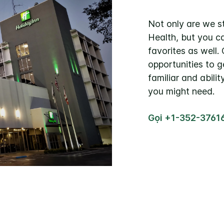
Not only are we s
Health, but you ca
favorites as well.
opportunities to g
familiar and abilit
you might need.
Gọi +1-352-3761