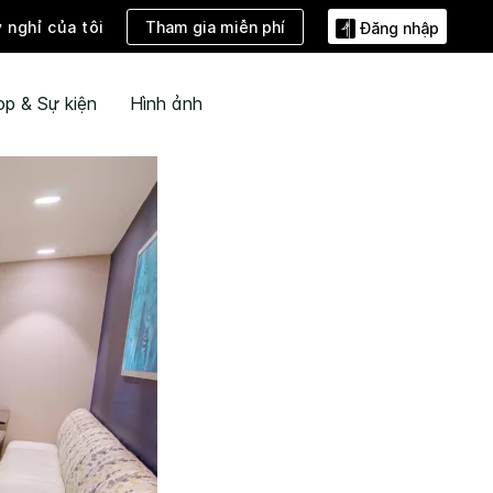
Tham gia miễn phí
ỳ nghỉ của tôi
Đăng nhập
ọp & Sự kiện
Hình ảnh