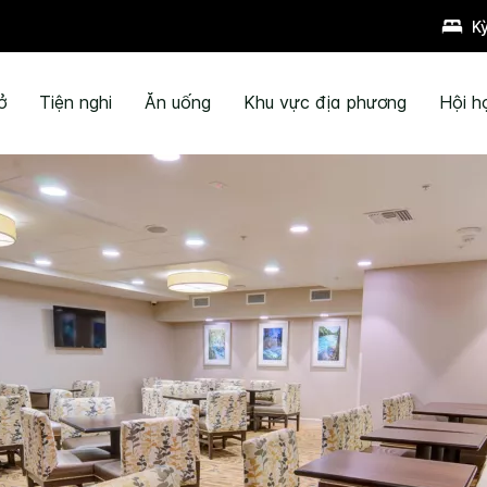
K
ở
Tiện nghi
Ăn uống
Khu vực địa phương
Hội h