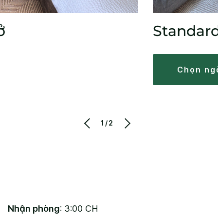
ở
Standar
chọn ng
1/2
Nhận phòng
: 3:00 CH