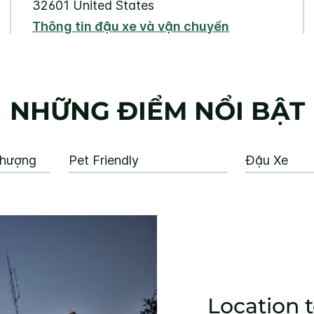
32601
United States
Thông tin đậu xe và vận chuyển
NHỮNG ĐIỂM NỔI BẬT
Thượng
Pet Friendly
Đậu Xe
Location t