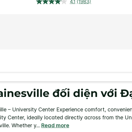
4.1
(1983)
Đọc
1983
đánh
giá.
Liên
kết
trang
tương
tự.
nesville đối diện với Đ
le – University Center
Experience comfort, convenien
ity Center, ideally located directly across from the Uni
lle. Whether y
...
Read more