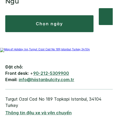
Ngủ
chọn ngày
Đặt chỗ:
Front desk:
+
90-212-5309900
Email:
info@hiistanbulcity.com.tr
Turgut Ozal Cad No 189
Topkapi
Istanbul
,
34104
Turkey
Thông tin đậu xe và vận chuyển