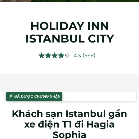
HOLIDAY INN
ISTANBUL CITY
4.3
(969)
Đọc
969
đánh
giá.
Liên
kết
trang
tương
ĐÃ ĐƯỢC CHỨNG NHẬN
tự.
Khách sạn Istanbul gần
xe điện T1 đi Hagia
Sophia