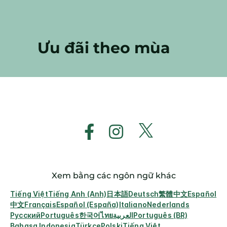
Ưu đãi theo mùa
Xem bằng các ngôn ngữ khác
Tiếng Việt
Tiếng Anh (Anh)
日本語
Deutsch
繁體中文
Español
中文
Français
Español (España)
Italiano
Nederlands
Русский
Português
한국어
ไทย
العربية
Português (BR)
Bahasa Indonesia
Türkçe
Polski
Tiếng Việt