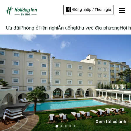
Đăng nhập / Tham gia
Ưu đãi
Phòng ở
Tiện nghi
Ăn uống
Khu vực địa phương
Hội h
Xem tất cả ảnh