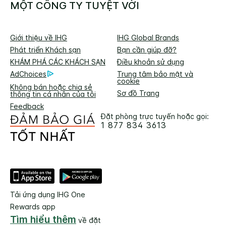
MỘT CÔNG TY TUYỆT VỜI
Giới thiệu về IHG
IHG Global Brands
Phát triển Khách sạn
Bạn cần giúp đỡ?
KHÁM PHÁ CÁC KHÁCH SẠN
Điều khoản sử dụng
AdChoices
Trung tâm bảo mật và
cookie
Không bán hoặc chia sẻ
Sơ đồ Trang
thông tin cá nhân của tôi
Feedback
Đặt phòng trực tuyến hoặc gọi:
1 877 834 3613
Tải ứng dụng IHG One
Rewards app
Tìm hiểu thêm
về đặt