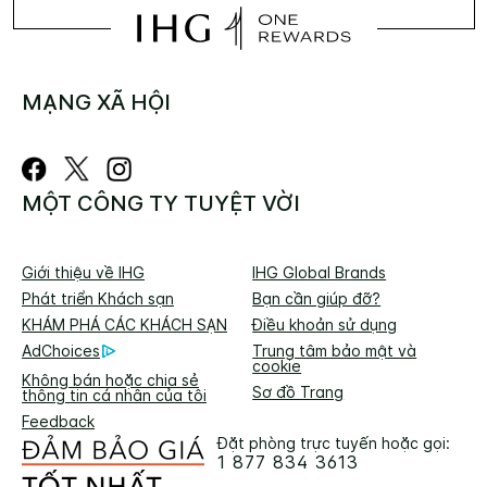
MẠNG XÃ HỘI
MỘT CÔNG TY TUYỆT VỜI
Giới thiệu về IHG
IHG Global Brands
Phát triển Khách sạn
Bạn cần giúp đỡ?
KHÁM PHÁ CÁC KHÁCH SẠN
Điều khoản sử dụng
AdChoices
Trung tâm bảo mật và
cookie
Không bán hoặc chia sẻ
Sơ đồ Trang
thông tin cá nhân của tôi
Feedback
Đặt phòng trực tuyến hoặc gọi:
1 877 834 3613