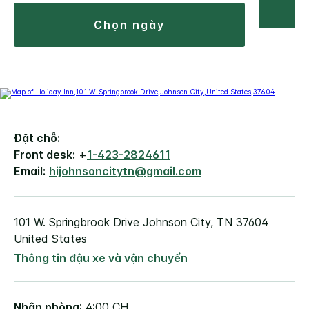
chọn ngày
Đặt chỗ:
Front desk:
+
1-423-2824611
Email:
hijohnsoncitytn@gmail.com
101 W. Springbrook Drive
Johnson City
,
TN
37604
United States
Thông tin đậu xe và vận chuyển
Nhận phòng
: 4:00 CH