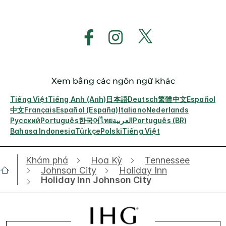
Xem bằng các ngôn ngữ khác
Tiếng Việt
Tiếng Anh (Anh)
日本語
Deutsch
繁體中文
Español
中文
Français
Español (España)
Italiano
Nederlands
Русский
Português
한국어
ไทย
العربية
Português (BR)
Bahasa Indonesia
Türkçe
Polski
Tiếng Việt
Khám phá
Hoa Kỳ
Tennessee
Johnson City
Holiday Inn
Holiday Inn Johnson City