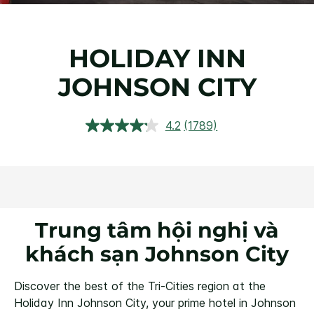
HOLIDAY INN
JOHNSON CITY
4.2
(1789)
Đọc
1789
đánh
giá.
Liên
kết
trang
tương
tự.
Trung tâm hội nghị và
khách sạn Johnson City
Discover the best of the Tri-Cities region at the
Holiday Inn Johnson City, your prime hotel in Johnson