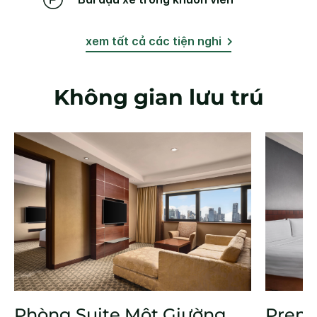
xem tất cả các tiện nghi
Không gian lưu trú
Phòng Suite Một Giường
Prem