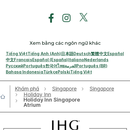
Xem bằng các ngôn ngữ khác
Tiếng Việt
Tiếng Anh (Anh)
日本語
Deutsch
繁體中文
Español
中文
Français
Español (España)
Italiano
Nederlands
Русский
Português
한국어
ไทย
العربية
Português (BR)
Bahasa Indonesia
Türkçe
Polski
Tiếng Việt
Khám phá
Singapore
Singapore
Holiday Inn
Holiday Inn Singapore
Atrium