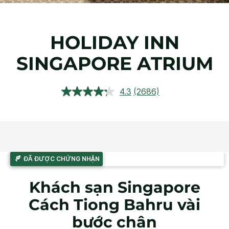
HOLIDAY INN
SINGAPORE ATRIUM
4.3
(2686)
Đọc
2686
đánh
giá.
Liên
kết
trang
tương
ĐÃ ĐƯỢC CHỨNG NHẬN
tự.
Khách sạn Singapore
Cách Tiong Bahru vài
bước chân