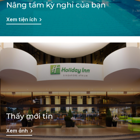
Nâng tầm kỳ nghỉ của bạn
Xem tiện ích
Thấy mới tin
Xem ảnh