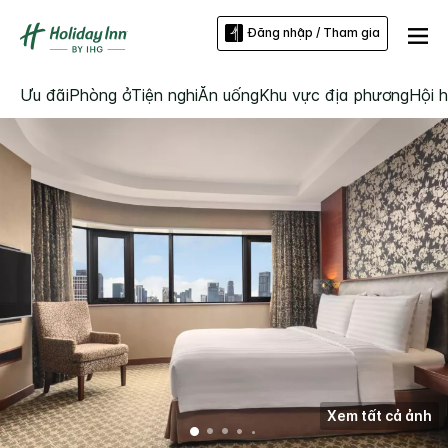
Đăng nhập / Tham gia
Ưu đãi
Phòng ở
Tiện nghi
Ăn uống
Khu vực địa phương
Hội h
Xem tất cả ảnh