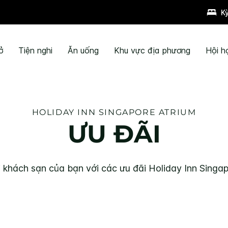
K
ở
Tiện nghi
Ăn uống
Khu vực địa phương
Hội h
HOLIDAY INN
SINGAPORE ATRIUM
ƯU ĐÃI
tại khách sạn của bạn với các ưu đãi
Holiday Inn
Singap