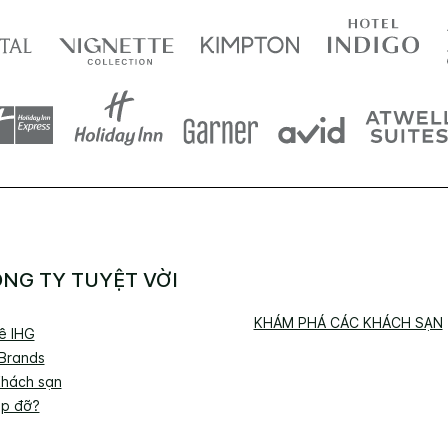
NG TY TUYỆT VỜI
KHÁM PHÁ CÁC KHÁCH SẠN
về IHG
 Brands
Khách sạn
úp đỡ?