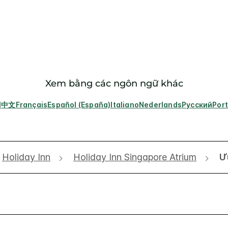
Xem bằng các ngôn ngữ khác
l
中文
Français
Español (España)
Italiano
Nederlands
Русский
Por
Holiday Inn
Holiday Inn Singapore Atrium
Ư