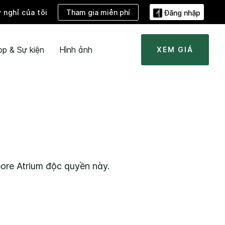
Tham gia miễn phí
ỳ nghỉ của tôi
Đăng nhập
ọp & Sự kiện
Hình ảnh
XEM GIÁ
ore Atrium
độc quyền này.