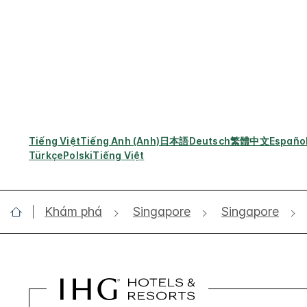
Tiếng Việt
Tiếng Anh (Anh)
日本語
Deutsch
繁體中文
Españo
Türkçe
Polski
Tiếng Việt
Khám phá
Singapore
Singapore