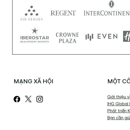
MẠNG XÃ HỘI
MỘT CÔ
Giới thiệu 
IHG Global
Phát triển 
Bạn cần gi