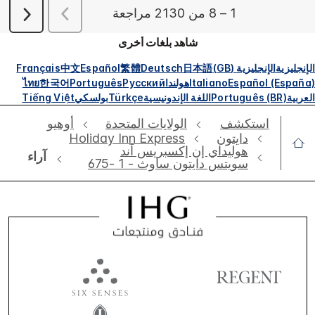
شاهد بلغات أخرى
الإنجليزية
الإنجليزية (GB)
日本語
Deutsch
繁體
Español
中文
Français
Español (España)
Italiano
هولندا
Русский
Português
한국어
ไทย
العربية
Português (BR)
اللغة الإندونيسية
Türkçe
بولسكي
Tiếng Việt
استكشف
الولايات المتحدة
أوهيو
دايتون
Holiday Inn Express
هوليداي إن إكسبريس آند
آراء
سويتس دايتون ساوث - 1 -675