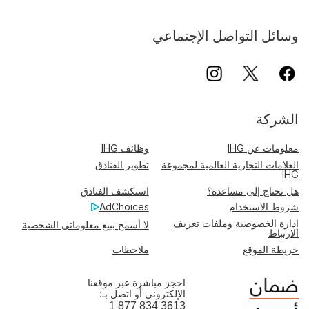
وسائل التواصل الإجتماعي
الشركة
معلومات عن IHG
وظائف IHG
العلامات التجارية العالمية لمجموعة
تطوير الفنادق
IHG
هل تحتاج إلى مساعدة؟
استكشف الفنادق
شروط الاستخدام
AdChoices
إدارة الخصوصية وملفات تعريف
لا أسمح ببيع معلوماتي الشخصية
الارتباط
خريطة الموقع
ملاحظات
احجز مباشرة عبر موقعنا
الإلكتروني أو اتصل بـ:
1 877 834 3613