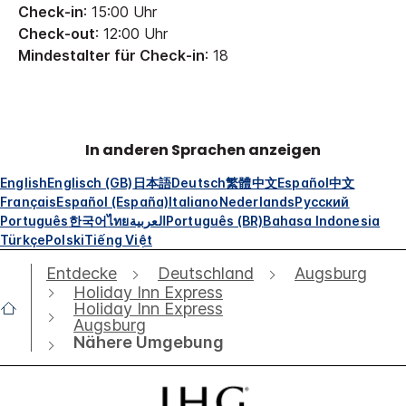
Check-in
: 15:00 Uhr
Check-out
: 12:00 Uhr
Mindestalter für Check-in
: 18
In anderen Sprachen anzeigen
English
Englisch (GB)
日本語
Deutsch
繁體中文
Español
中文
Français
Español (España)
Italiano
Nederlands
Русский
Português
한국어
ไทย
العربية
Português (BR)
Bahasa Indonesia
Türkçe
Polski
Tiếng Việt
Entdecke
Deutschland
Augsburg
Holiday Inn Express
Holiday Inn Express
Augsburg
Nähere Umgebung