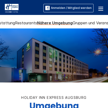
Anmelden / Mitglied werden
stattung
Restaurants
Nähere Umgebung
Gruppen und Verans
HOLIDAY INN EXPRESS
AUGSBURG
Umgebung