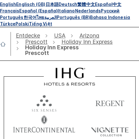
English
Englisch (GB)
日本語
Deutsch
繁體中文
Español
中文
Français
Español (España)
Italiano
Nederlands
Русский
Português
한국어
ไทย
العربية
Português (BR)
Bahasa Indonesia
Türkçe
Polski
Tiếng Việt
Entdecke
USA
Arizona
Prescott
Holiday Inn Express
Holiday Inn Express
Prescott