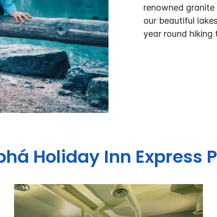
renowned granite 
our beautiful lake
year round hiking
phá
Holiday Inn Express
P