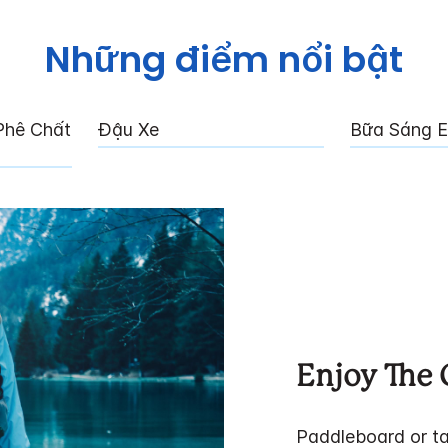
Những điểm nổi bật
Phê Chất
Đậu Xe
Bữa Sáng E
Enjoy The 
Paddleboard or ta