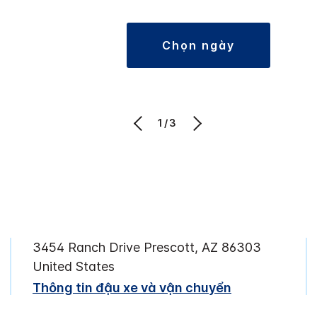
chọn ngày
1/3
3454 Ranch Drive
Prescott
,
AZ
86303
United States
Thông tin đậu xe và vận chuyển