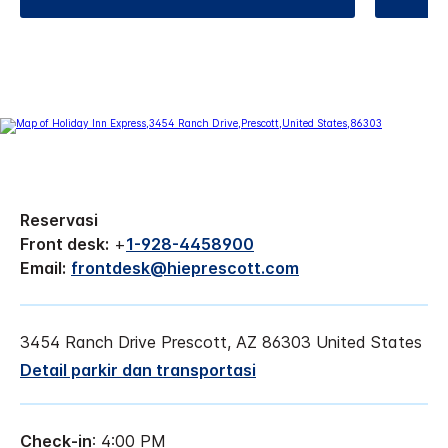
Reservasi
Front desk:
+
1-928-4458900
Email:
frontdesk@hieprescott.com
3454 Ranch Drive
Prescott
,
AZ
86303
United States
Detail parkir dan transportasi
Check-in
: 4:00 PM