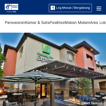
Log Masuk / Bergabung
Penawaran
Kamar & Suite
Fasilitas
Makan Malam
Area Lok
Lihat Semua