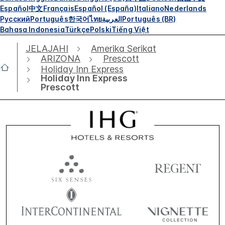
Español
中文
Français
Español (España)
Italiano
Nederlands
Русский
Português
한국어
ไทย
العربية
Português (BR)
Bahasa Indonesia
Türkçe
Polski
Tiếng Việt
JELAJAHI
Amerika Serikat
ARIZONA
Prescott
Holiday Inn Express
Holiday Inn Express
Prescott