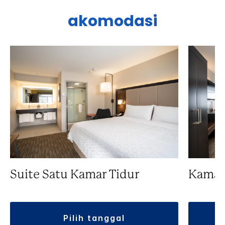
akomodasi
Suite Satu Kamar Tidur
Kamar
pilih tanggal