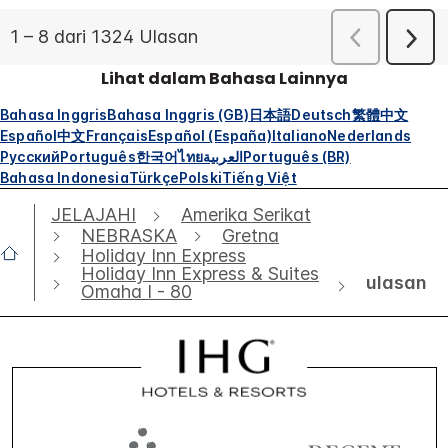
Lihat dalam Bahasa Lainnya
Bahasa Inggris
Bahasa Inggris (GB)
日本語
Deutsch
繁體中文
Español
中文
Français
Español (España)
Italiano
Nederlands
Русский
Português
한국어
ไทย
العربية
Português (BR)
Bahasa Indonesia
Türkçe
Polski
Tiếng Việt
JELAJAHI
Amerika Serikat
NEBRASKA
Gretna
Holiday Inn Express
Holiday Inn Express & Suites
ulasan
Omaha I - 80