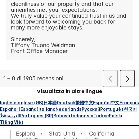
Visualizza in altre lingue
Inglese
Inglese (GB)
日本語
Deutsch
繁體中文
Español
中文
Français
Español (España)
Italiano
Nederlands
Русский
Português
한국어
ไทย
العربية
Português (BR)
Bahasa Indonesia
Türkçe
Polski
Tiếng Việt
Esplora
Stati Uniti
California