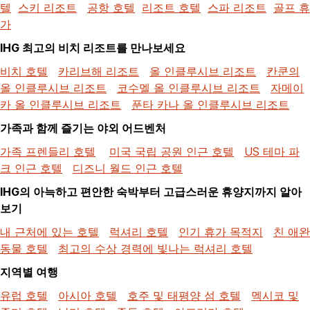
텔
스키 리조트
공항 호텔
리조트 호텔
스파 리조트
골프 휴
가
IHG 최고의 비치 리조트를 만나보세요
비치 호텔
카리브해 리조트
올 인클루시브 리조트
칸쿤의
올 인클루시브 리조트
코수멜 올 인클루시브 리조트
자메이
카 올 인클루시브 리조트
푼타 카나 올 인클루시브 리조트
가족과 함께 즐기는 야외 어드벤처
가족 프렌들리 호텔
미국 국립 공원 인근 호텔
US 테마 파
크 인근 호텔
디즈니 월드 인근 호텔
IHG의 아늑하고 편안한 숙박부터 고급스러운 휴양지까지 알아
보기
내 근처에 있는 호텔
럭셔리 호텔
인기 휴가 목적지
친 애완
동물 호텔
최고의 수상 경력에 빛나는 럭셔리 호텔
지역별 여행
유럽 호텔
아시아 호텔
호주 및 태평양 섬 호텔
멕시코 및