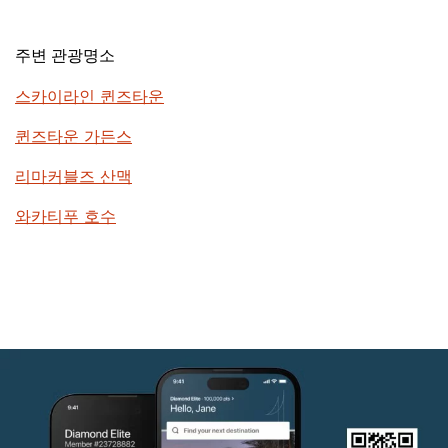
주변 관광명소
스카이라인 퀸즈타운
퀸즈타운 가든스
리마커블즈 산맥
와카티푸 호수