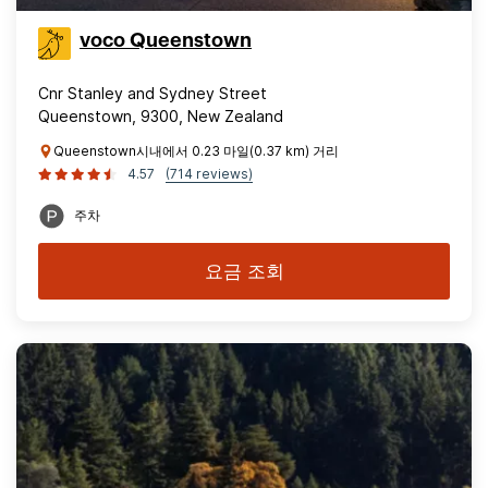
voco Queenstown
Cnr Stanley and Sydney Street
Queenstown, 9300, New Zealand
Queenstown시내에서 0.23 마일(0.37 km) 거리
4.57
(714 reviews)
주차
요금 조회