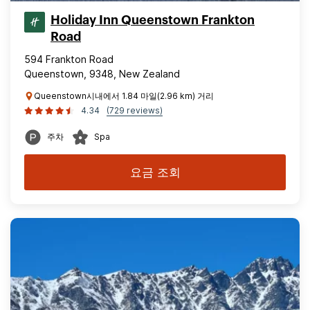
Holiday Inn Queenstown Frankton
Road
594 Frankton Road
Queenstown, 9348, New Zealand
Queenstown시내에서 1.84 마일(2.96 km) 거리
4.34
(729 reviews)
주차
Spa
요금 조회