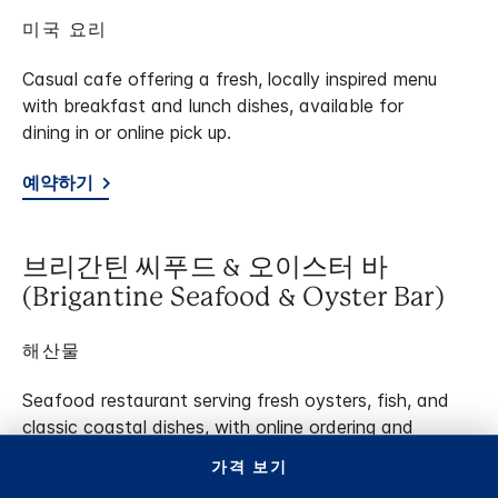
미국 요리
Casual cafe offering a fresh, locally inspired menu
with breakfast and lunch dishes, available for
dining in or online pick up.
예약하기
브리간틴 씨푸드 & 오이스터 바
(Brigantine Seafood & Oyster Bar)
해산물
Seafood restaurant serving fresh oysters, fish, and
classic coastal dishes, with online ordering and
private event options.
가격 보기