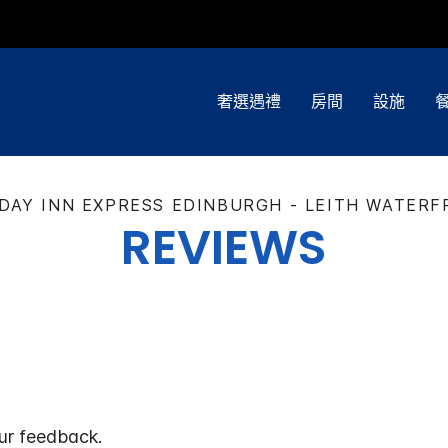
奢選遇禮
房間
設施
DAY INN EXPRESS
EDINBURGH - LEITH WATER
REVIEWS
ur feedback.