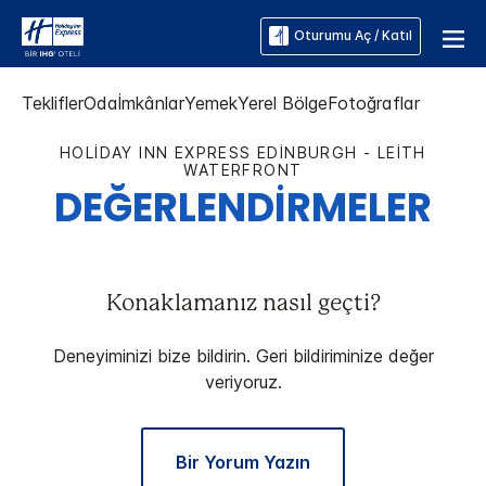
Oturumu Aç / Katıl
Teklifler
Oda
İmkânlar
Yemek
Yerel Bölge
Fotoğraflar
HOLIDAY INN EXPRESS
EDINBURGH - LEITH
WATERFRONT
DEĞERLENDİRMELER
Konaklamanız nasıl geçti?
Deneyiminizi bize bildirin. Geri bildiriminize değer
veriyoruz.
Bir Yorum Yazın