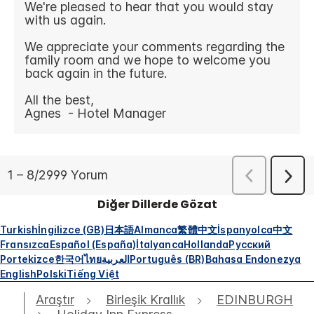
Diğer Dillerde Gözat
Turkish
İngilizce (GB)
日本語
Almanca
繁體中文
İspanyolca
中文
Fransızca
Español (España)
İtalyanca
Hollanda
Русский
Portekizce
한국어
ไทย
العربية
Português (BR)
Bahasa Endonezya
English
Polski
Tiếng Việt
Araştır
Birleşik Krallık
EDINBURGH