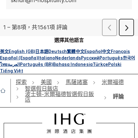
選擇其他語言
英文
English (GB)
日本語
Deutsch
繁體中文
Español
中文
Français
Español (España)
Italiano
Nederlands
Русский
Português
한국어
ไทย
العربية
Português (BR)
Bahasa Indonesia
Türkçe
Polski
Tiếng Việt
探索
美國
馬薩諸塞
米爾福德
智選假日飯店
波士頓-米爾福德智選假日飯
評論
店