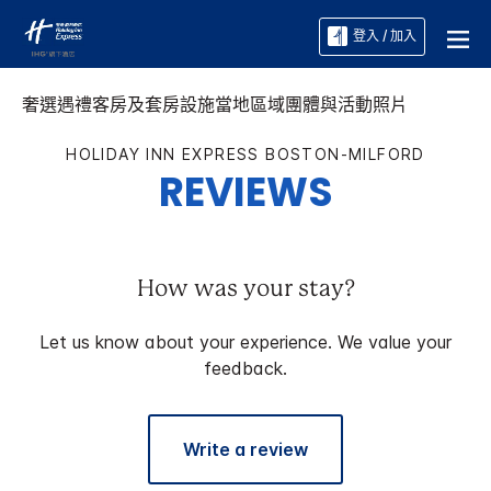
登入 / 加入
奢選遇禮
客房及套房
設施
當地區域
團體與活動
照片
HOLIDAY INN EXPRESS
BOSTON-MILFORD
REVIEWS
How was your stay?
Let us know about your experience. We value your
feedback.
Write a review