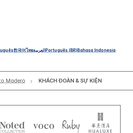
tuguês
한국어
ไทย
العربية
Português (BR)
Bahasa Indonesia
rto Madero
KHÁCH ĐOÀN & SỰ KIỆN