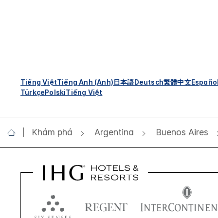
Tiếng Việt
Tiếng Anh (Anh)
日本語
Deutsch
繁體中文
Españo
Türkçe
Polski
Tiếng Việt
Khám phá
Argentina
Buenos Aires