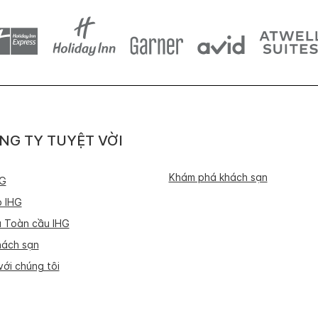
NG TY TUYỆT VỜI
Khám phá khách sạn
HG
p IHG
 Toàn cầu IHG
hách sạn
ới chúng tôi