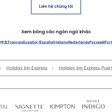
Liên hệ chúng tôi
Xem bằng các ngôn ngữ khác
l
中文
Français
Español (España)
Italiano
Nederlands
Русский
Por
Holiday Inn Express
Holiday Inn Express Pue