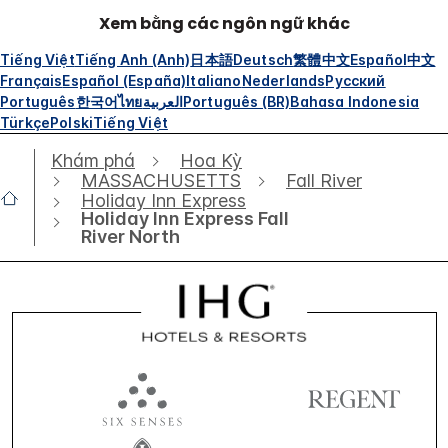
Xem bằng các ngôn ngữ khác
Tiếng Việt
Tiếng Anh (Anh)
日本語
Deutsch
繁體中文
Español
中文
Français
Español (España)
Italiano
Nederlands
Русский
Português
한국어
ไทย
العربية
Português (BR)
Bahasa Indonesia
Türkçe
Polski
Tiếng Việt
Khám phá
Hoa Kỳ
MASSACHUSETTS
Fall River
Holiday Inn Express
Holiday Inn Express Fall
River North