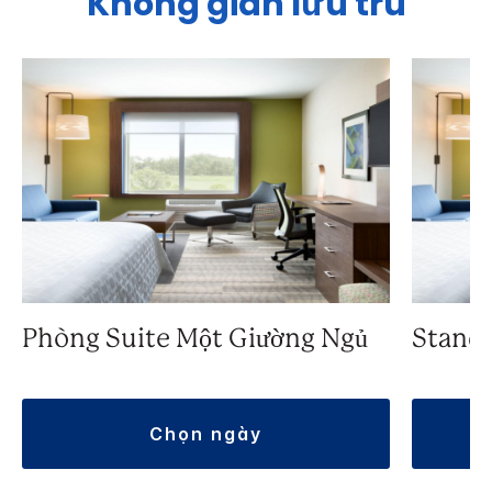
Không gian lưu trú
Phòng Suite Một Giường Ngủ
Stand
chọn ngày