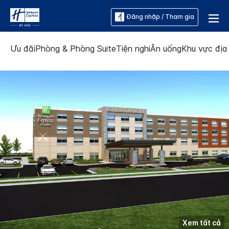
Đăng nhập / Tham gia
Ưu đãi
Phòng & Phòng Suite
Tiện nghi
Ăn uống
Khu vực địa
Xem tất cả