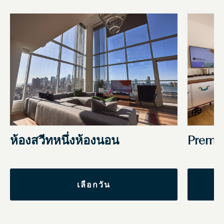
ห้องสวีทหนึ่งห้องนอน
Premiu
เลือกวัน