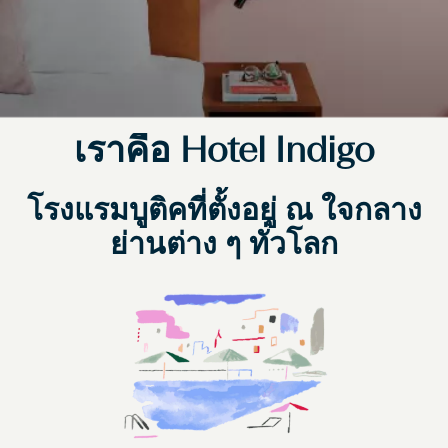
เราคือ Hotel Indigo
โรงแรมบูติคที่ตั้งอยู่ ณ ใจกลาง
ย่านต่าง ๆ ทั่วโลก