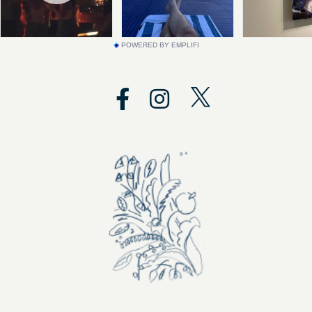
POWERED BY EMPLIFI