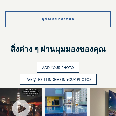
ดูข้อเสนอทั้งหมด
สิ่งต่าง ๆ ผ่านมุมมองของคุณ