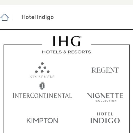
Hotel Indigo