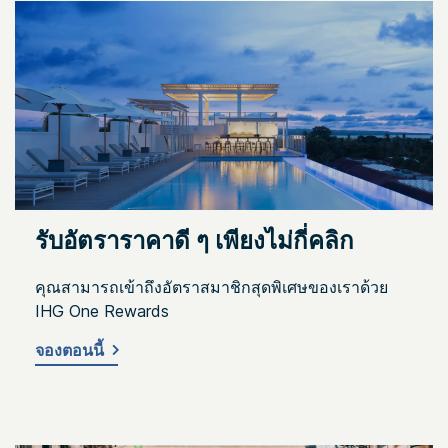
รับอัตราราคาดี ๆ เพียงไม่กี่คลิก
คุณสามารถเข้าถึงอัตราสมาชิกสุดพิเศษของเราด้วย
IHG One Rewards
จองตอนนี้