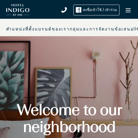
ลงชื่อเข้าใช้ / เข้าร่วม
ตำแหน่งที่ตั้ง
แบรนด์ของเรา
กลุ่มและการจัดงาน
ข้อเสนอ
I
Welcome to our
neighborhood