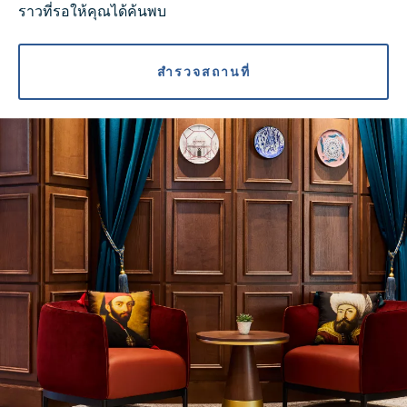
ราวที่รอให้คุณได้ค้นพบ
สำรวจสถานที่