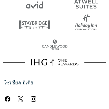
โซเชียล มีเดีย