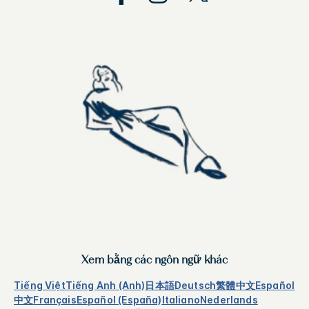
Xem bằng các ngôn ngữ khác
Tiếng Việt
Tiếng Anh (Anh)
日本語
Deutsch
繁體中文
Español
中文
Français
Español (España)
Italiano
Nederlands