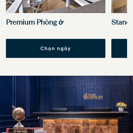
Premium Phòng ở
Stand
chọn ngày