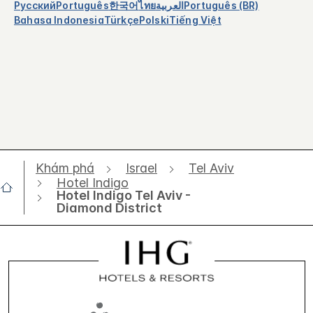
Русский
Português
한국어
ไทย
العربية
Português (BR)
Bahasa Indonesia
Türkçe
Polski
Tiếng Việt
Khám phá
Israel
Tel Aviv
Hotel Indigo
Hotel Indigo Tel Aviv -
Diamond District