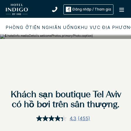
DISTRICT
Đăng nhập / Tham gia
PHÒNG Ở
TIỆN NGHI
ĂN UỐNG
KHU VỰC ĐỊA PHƯƠ
Khách sạn boutique Tel Aviv
có hồ bơi trên sân thượng.
4.3
(455)
Đọc
455
đánh