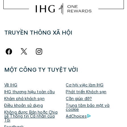
TRUYỀN THÔNG XÃ HỘI
MỘT CÔNG TY TUYỆT VỜI
Về IHG
Cơ hội việc làm IHG
IHG thương hiệu toàn cầu
Phát triển Khách sạn
Khám phá khách sạn
Cần giúp đỡ?
Điều khoản sử dụng
Trung tâm bảo mật và
cookie
​Không được Bán hoặc Chia
sẻ Thông tin Cá nhân của
AdChoices
Tôi​
Feedback