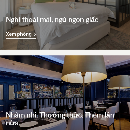
Nghỉ thoải mái, ngủ ngon giấc
Xem phòng
Nhâm nhi. Thưởng thức. Thêm lần
nữa.