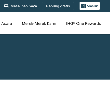
Gabung gratis
Masa Inap Saya
Masuk
 Acara
Merek-Merek Kami
IHG® One Rewards