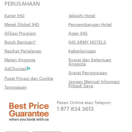
PERUSAHAAN
Karier IHG
Jelajahi Hotel
Merek Global IHG
Pengembangan Hotel
Afiliasi Program
Agen IHG
Butuh Bantuan?
IHG ARMY HOTELS
Nasihat Perjalanan
Keberlanjutan
Materi Anggota
Syarat dan Ketentuan
Anggota
AdChoices
Syarat Penggunaan
Pusat Privasi dan Cookie
Jangan Menjual Informasi
Pribadi Saya
Tanggapan
Pesan Online atau Telepon:
1 877 834 3613