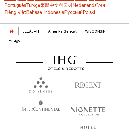
Português
Türkçe
繁體中文
한국어
Nederlands
ไทย
Tiếng Việt
Bahasa Indonesia
Русский
Polski
JELAJAHI
Amerika Serikat
WISCONSIN
Antigo