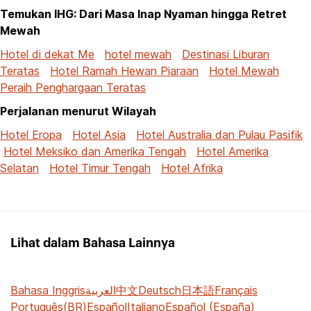
Temukan IHG: Dari Masa Inap Nyaman hingga Retret
Mewah
Hotel di dekat Me
hotel mewah
Destinasi Liburan
Teratas
Hotel Ramah Hewan Piaraan
Hotel Mewah
Peraih Penghargaan Teratas
Perjalanan menurut Wilayah
Hotel Eropa
Hotel Asia
Hotel Australia dan Pulau Pasifik
Hotel Meksiko dan Amerika Tengah
Hotel Amerika
Selatan
Hotel Timur Tengah
Hotel Afrika
Lihat dalam Bahasa Lainnya
Bahasa Inggris
العربية
中文
Deutsch
日本語
Français
Português(BR)
Español
Italiano
Español (España)