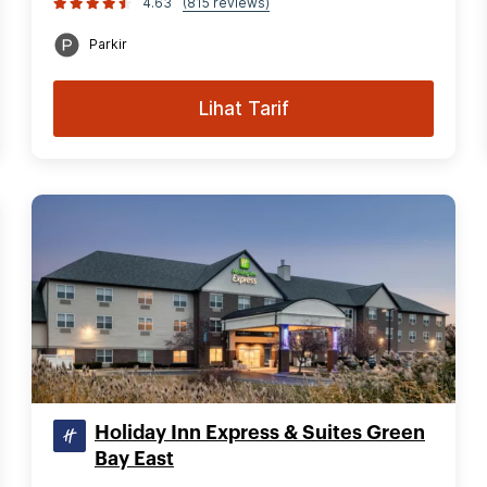
4.63
(815 reviews)
Parkir
Lihat Tarif
Holiday Inn Express & Suites Green
Bay East