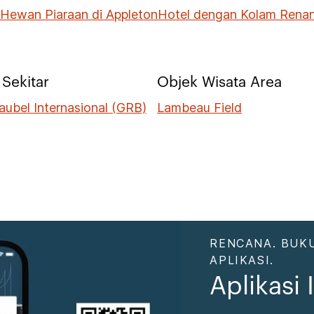
Hewan Piaraan di Appleton
Hotel dengan Kolam Renan
Sekitar
Objek Wisata Area
aubel Internasional (GRB)
Lambeau Field
RENCANA. BUKU
APLIKASI.
Aplikasi