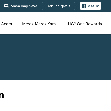
Gabung gratis
Masa Inap Saya
Masuk
 Acara
Merek-Merek Kami
IHG® One Rewards
n