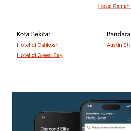
Hotel Ramah 
Kota Sekitar
Bandara 
Hotel di Oshkosh
Austin Str
Hotel di Green Bay