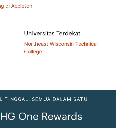
g di Appleton
Universitas Terdekat
Northeast Wisconsin Technical
College
. TINGGAL. SEMUA DALAM SATU
 IHG One Rewards