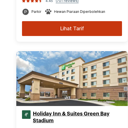
4.45
(701 reviews)
Parkir
Hewan Piaraan Diperbolehkan
Lihat Tarif
Holiday Inn & Suites Green Bay
Stadium