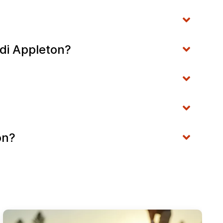
 di Appleton?
on?