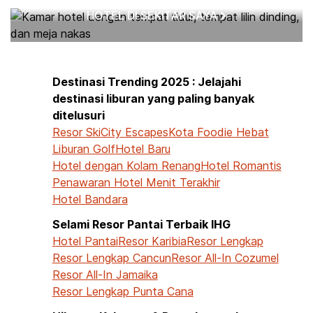
HOTEL DI SEKITAR SAYA
Destinasi Trending 2025 : Jelajahi
destinasi liburan yang paling banyak
ditelusuri
Resor Ski
City Escapes
Kota Foodie Hebat
Liburan Golf
Hotel Baru
Hotel dengan Kolam Renang
Hotel Romantis
Penawaran Hotel Menit Terakhir
Hotel Bandara
Selami Resor Pantai Terbaik IHG
Hotel Pantai
Resor Karibia
Resor Lengkap
Resor Lengkap Cancun
Resor All-In Cozumel
Resor All-In Jamaika
Resor Lengkap Punta Cana