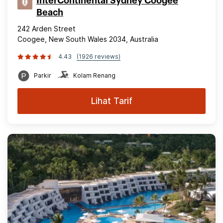
InterContinental Sydney Coogee
Beach
242 Arden Street
Coogee, New South Wales 2034, Australia
4.43
(1926 reviews)
Parkir
Kolam Renang
Lihat Tarif