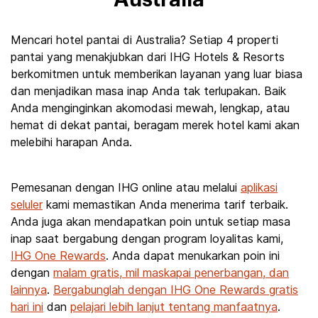
Australia
Mencari hotel pantai di Australia? Setiap 4 properti
pantai yang menakjubkan dari IHG Hotels & Resorts
berkomitmen untuk memberikan layanan yang luar biasa
dan menjadikan masa inap Anda tak terlupakan. Baik
Anda menginginkan akomodasi mewah, lengkap, atau
hemat di dekat pantai, beragam merek hotel kami akan
melebihi harapan Anda.
Pemesanan dengan IHG online atau melalui
aplikasi
seluler
kami memastikan Anda menerima tarif terbaik.
Anda juga akan mendapatkan poin untuk setiap masa
inap saat bergabung dengan program loyalitas kami,
IHG One Rewards
. Anda dapat menukarkan poin ini
dengan
malam gratis, mil maskapai penerbangan, dan
lainnya
.
Bergabunglah dengan IHG One Rewards gratis
hari ini
dan
pelajari lebih lanjut tentang manfaatnya
.