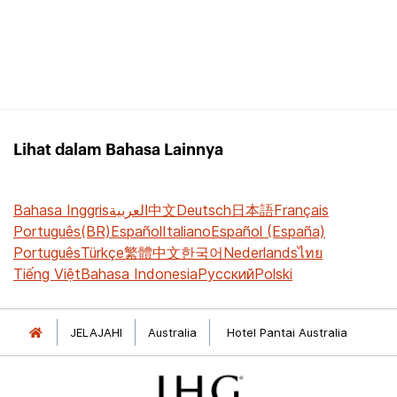
Lihat dalam Bahasa Lainnya
Bahasa Inggris
العربية
中文
Deutsch
日本語
Français
Português(BR)
Español
Italiano
Español (España)
Português
Türkçe
繁體中文
한국어
Nederlands
ไทย
Tiếng Việt
Bahasa Indonesia
Русский
Polski
JELAJAHI
Australia
Hotel Pantai Australia