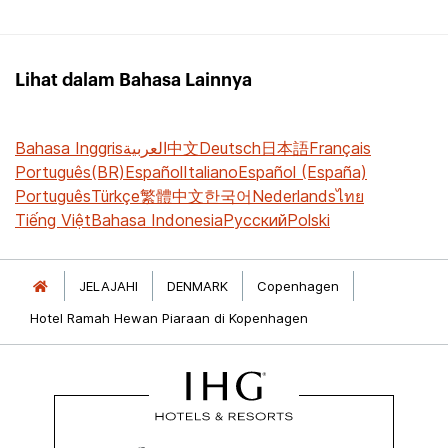
Lihat dalam Bahasa Lainnya
Bahasa Inggris
العربية
中文
Deutsch
日本語
Français
Português(BR)
Español
Italiano
Español (España)
Português
Türkçe
繁體中文
한국어
Nederlands
ไทย
Tiếng Việt
Bahasa Indonesia
Русский
Polski
JELAJAHI
DENMARK
Copenhagen
Hotel Ramah Hewan Piaraan di Kopenhagen