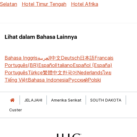
Selatan
Hotel Timur Tengah
Hotel Afrika
Lihat dalam Bahasa Lainnya
Bahasa Inggris
العربية
中文
Deutsch
日本語
Français
Português(BR)
Español
Italiano
Español (España)
Português
Türkçe
繁體中文
한국어
Nederlands
ไทย
Tiếng Việt
Bahasa Indonesia
Русский
Polski
JELAJAHI
Amerika Serikat
SOUTH DAKOTA
Custer