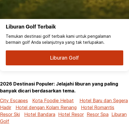
Liburan Golf Terbaik
Temukan destinasi golf terbaik kami untuk pengalaman
bermain golf Anda selanjutnya yang tak terlupakan.
Liburan Golf
2026 Destinasi Populer: Jelajahi liburan yang paling
banyak dicari berdasarkan tema.
City Escapes
Kota Foodie Hebat
Hotel Baru dan Segera
Hadir
Hotel dengan Kolam Renang
Hotel Romantis
Resor Ski
Hotel Bandara
Hotel Resor
Resor Spa
Liburan
Golf