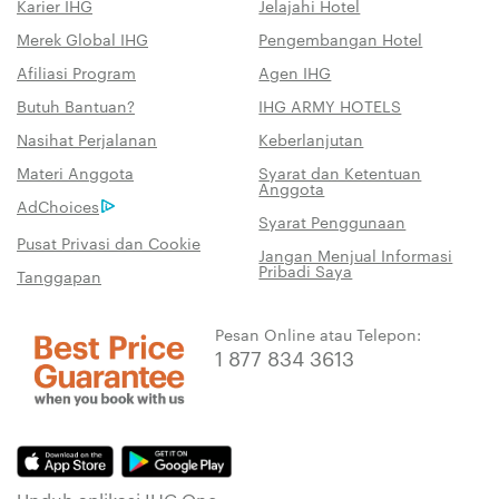
Karier IHG
Jelajahi Hotel
Merek Global IHG
Pengembangan Hotel
Afiliasi Program
Agen IHG
Butuh Bantuan?
IHG ARMY HOTELS
Nasihat Perjalanan
Keberlanjutan
Materi Anggota
Syarat dan Ketentuan
Anggota
AdChoices
Syarat Penggunaan
Pusat Privasi dan Cookie
Jangan Menjual Informasi
Pribadi Saya
Tanggapan
Pesan Online atau Telepon:
1 877 834 3613