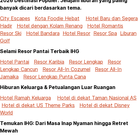
2026 Destinasi Populer: Jelajahi liburan yang paling
banyak dicari berdasarkan tema.
City Escapes
Kota Foodie Hebat
Hotel Baru dan Segera
Hadir
Hotel dengan Kolam Renang
Hotel Romantis
Resor Ski
Hotel Bandara
Hotel Resor
Resor Spa
Liburan
Golf
Selami Resor Pantai Terbaik IHG
Hotel Pantai
Resor Karibia
Resor Lengkap
Resor
Lengkap Cancun
Resor All-In Cozumel
Resor All-In
Jamaika
Resor Lengkap Punta Cana
Hiburan Keluarga & Petualangan Luar Ruangan
Hotel Ramah Keluarga
Hotel di dekat Taman Nasional AS
Hotel di dekat US Theme Parks
Hotel di dekat Disney
World
Temukan IHG: Dari Masa Inap Nyaman hingga Retret
Mewah