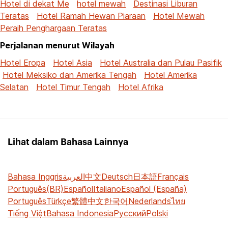
Hotel di dekat Me
hotel mewah
Destinasi Liburan
Teratas
Hotel Ramah Hewan Piaraan
Hotel Mewah
Peraih Penghargaan Teratas
Perjalanan menurut Wilayah
Hotel Eropa
Hotel Asia
Hotel Australia dan Pulau Pasifik
Hotel Meksiko dan Amerika Tengah
Hotel Amerika
Selatan
Hotel Timur Tengah
Hotel Afrika
Lihat dalam Bahasa Lainnya
Bahasa Inggris
العربية
中文
Deutsch
日本語
Français
Português(BR)
Español
Italiano
Español (España)
Português
Türkçe
繁體中文
한국어
Nederlands
ไทย
Tiếng Việt
Bahasa Indonesia
Русский
Polski