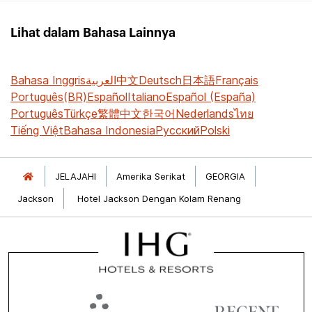
Lihat dalam Bahasa Lainnya
Bahasa Inggris
العربية
中文
Deutsch
日本語
Français
Português(BR)
Español
Italiano
Español (España)
Português
Türkçe
繁體中文
한국어
Nederlands
ไทย
Tiếng Việt
Bahasa Indonesia
Русский
Polski
JELAJAHI
Amerika Serikat
GEORGIA
Jackson
Hotel Jackson Dengan Kolam Renang