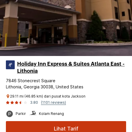
Holiday Inn Express & Suites Atlanta East -
Lithonia
7846 Stonecrest Square
Lithonia, Georgia 30038, United States
29.11 mi (46.85 km) dari pusat kota Jackson
3.80
(1101 reviews)
Parkir
Kolam Renang
Lihat Tarif