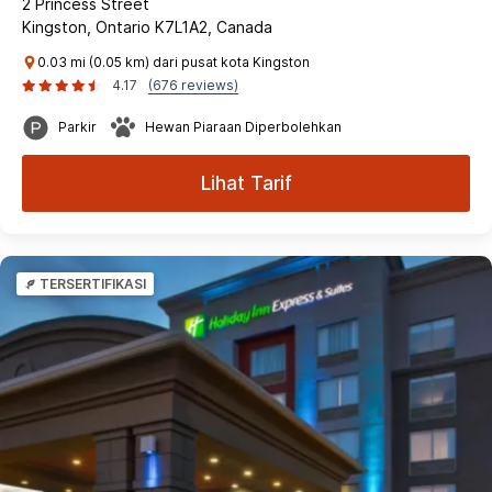
2 Princess Street
Kingston, Ontario K7L1A2, Canada
0.03 mi (0.05 km) dari pusat kota Kingston
4.17
(676 reviews)
Parkir
Hewan Piaraan Diperbolehkan
Lihat Tarif
TERSERTIFIKASI