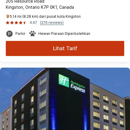
205 Resource Road
Kingston, Ontario K7P 0K1, Canada
5.14 mi (8.28 km) dari pusat kota Kingston
4.67
(276 reviews)
Parkir
Hewan Piaraan Diperbolehkan
Lihat Tarif