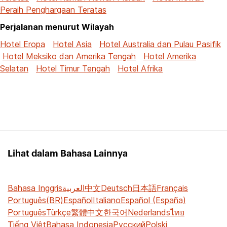
Peraih Penghargaan Teratas
Perjalanan menurut Wilayah
Hotel Eropa
Hotel Asia
Hotel Australia dan Pulau Pasifik
Hotel Meksiko dan Amerika Tengah
Hotel Amerika
Selatan
Hotel Timur Tengah
Hotel Afrika
Lihat dalam Bahasa Lainnya
Bahasa Inggris
العربية
中文
Deutsch
日本語
Français
Português(BR)
Español
Italiano
Español (España)
Português
Türkçe
繁體中文
한국어
Nederlands
ไทย
Tiếng Việt
Bahasa Indonesia
Русский
Polski