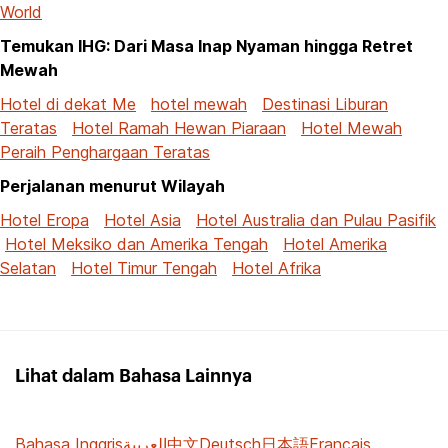
World
Temukan IHG: Dari Masa Inap Nyaman hingga Retret
Mewah
Hotel di dekat Me
hotel mewah
Destinasi Liburan
Teratas
Hotel Ramah Hewan Piaraan
Hotel Mewah
Peraih Penghargaan Teratas
Perjalanan menurut Wilayah
Hotel Eropa
Hotel Asia
Hotel Australia dan Pulau Pasifik
Hotel Meksiko dan Amerika Tengah
Hotel Amerika
Selatan
Hotel Timur Tengah
Hotel Afrika
Lihat dalam Bahasa Lainnya
Bahasa Inggris
العربية
中文
Deutsch
日本語
Français