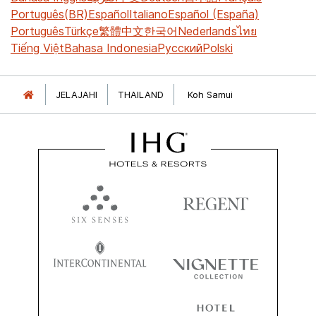
Português(BR)
Español
Italiano
Español (España)
Português
Türkçe
繁體中文
한국어
Nederlands
ไทย
Tiếng Việt
Bahasa Indonesia
Русский
Polski
JELAJAHI
THAILAND
Koh Samui