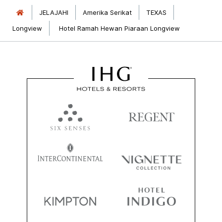
JELAJAHI
Amerika Serikat
TEXAS
Longview
Hotel Ramah Hewan Piaraan Longview