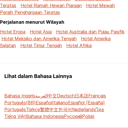
Teratas
Hotel Ramah Hewan Piaraan
Hotel Mewah
Peraih Penghargaan Teratas
Perjalanan menurut Wilayah
Hotel Eropa
Hotel Asia
Hotel Australia dan Pulau Pasifik
Hotel Meksiko dan Amerika Tengah
Hotel Amerika
Selatan
Hotel Timur Tengah
Hotel Afrika
Lihat dalam Bahasa Lainnya
Bahasa Inggris
العربية
中文
Deutsch
日本語
Français
Português(BR)
Español
Italiano
Español (España)
Português
Türkçe
繁體中文
한국어
Nederlands
ไทย
Tiếng Việt
Bahasa Indonesia
Русский
Polski