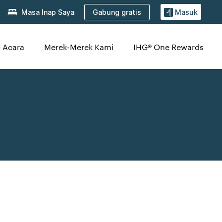
Gabung gratis
Masa Inap Saya
Masuk
 Acara
Merek-Merek Kami
IHG® One Rewards