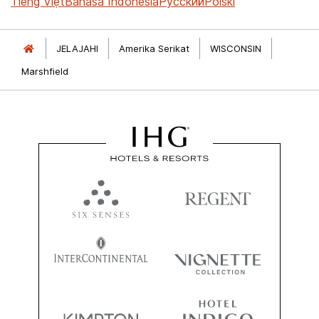
Tiếng Việt
Bahasa Indonesia
Русский
Polski
JELAJAHI
Amerika Serikat
WISCONSIN
Marshfield