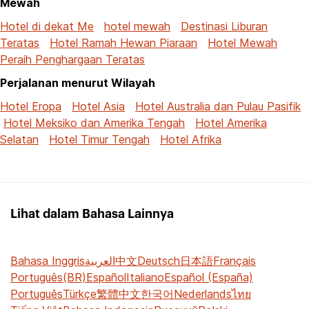
Mewah
Hotel di dekat Me
hotel mewah
Destinasi Liburan
Teratas
Hotel Ramah Hewan Piaraan
Hotel Mewah
Peraih Penghargaan Teratas
Perjalanan menurut Wilayah
Hotel Eropa
Hotel Asia
Hotel Australia dan Pulau Pasifik
Hotel Meksiko dan Amerika Tengah
Hotel Amerika
Selatan
Hotel Timur Tengah
Hotel Afrika
Lihat dalam Bahasa Lainnya
Bahasa Inggris
العربية
中文
Deutsch
日本語
Français
Português(BR)
Español
Italiano
Español (España)
Português
Türkçe
繁體中文
한국어
Nederlands
ไทย