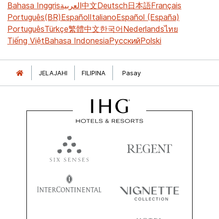
Bahasa Inggris
العربية
中文
Deutsch
日本語
Français
Português(BR)
Español
Italiano
Español (España)
Português
Türkçe
繁體中文
한국어
Nederlands
ไทย
Tiếng Việt
Bahasa Indonesia
Русский
Polski
JELAJAHI
FILIPINA
Pasay