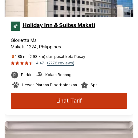
Holiday Inn & Suites Makati
Glorietta Mall
Makati, 1224, Philippines
1.85 mi (2.98 km) dari pusat kota Pasay
4.47
(2776 reviews)
Parkir
Kolam Renang
Hewan Piaraan Diperbolehkan
Spa
Lihat Tarif